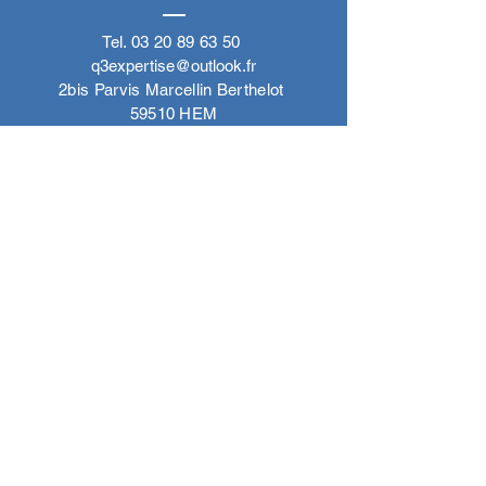
Tel.
03 20 89 63 50
q3expertise@outlook.fr
2bis Parvis Marcellin Berthelot
59510 HEM
Horaires
Lundi - Jeudi : 08h - 17h00
Vendredi : 08h - 13h00
Plan du site
Accueil
Nos secteurs d'activité
Nos pôles d'expertise